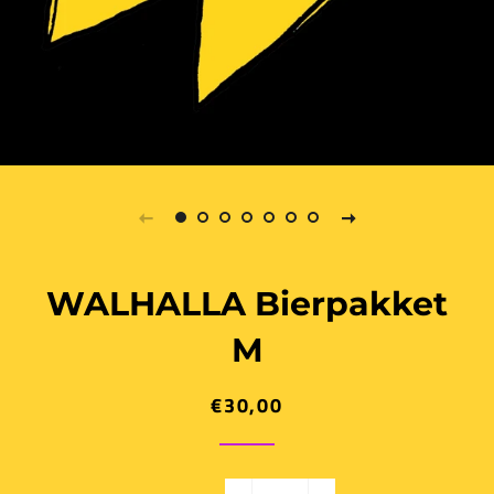
WALHALLA Bierpakket
M
€30,00
Normale
Aanbiedingsprijs
prijs