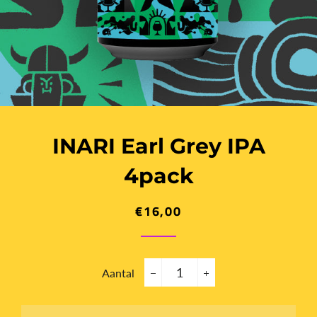
INARI Earl Grey IPA
4pack
€16,00
Normale
Aanbiedingsprijs
prijs
Aantal
−
+