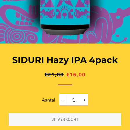
SIDURI Hazy IPA 4pack
€21,00
€16,00
Normale
Aanbiedingsprijs
prijs
Aantal
−
+
UITVERKOCHT